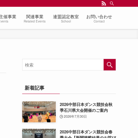
主催事業
関連事業
連盟認定教室
お問い合わせ
Events
Related Events
School
Contact
新着記事
2026中部日本ダンス競技会秋
季石川県大会開催のご案内
2026年7月30日
2026中部日本ダンス競技会春
季大会【新聞掲載結果のお詫び